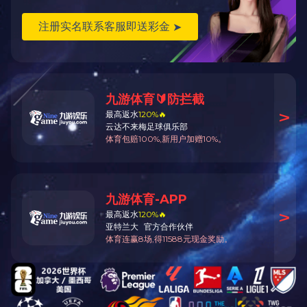
计数、百分比称重功能、克、盎
双光束紫外分光光度计的应用
酸度计的日常维护与使用
上一篇：
重庆大学采购球友会官网_球友
下一篇：
南京农业大学采购球友会官网_
相关产品
球友会官网_球友会平台（中国）
球友会官网_球友会平台（中国
球友会官网_球友会平台（中国）
球友会官网_球友会平台（中国）
球友会官网_球友会平台（中国）
球友会官网_球友会平台（中国）
球友会官网_球友会平台（中国）